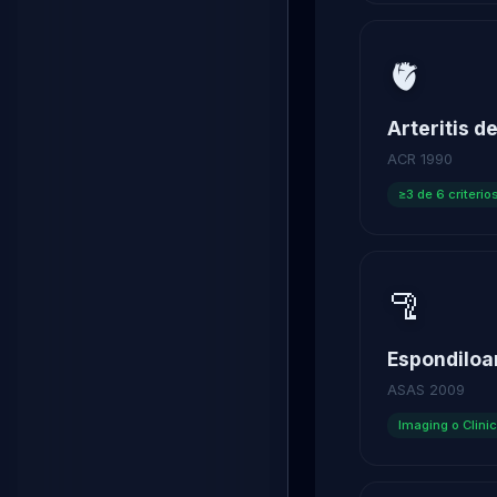
🫀
Arteritis 
ACR 1990
≥3 de 6 criterio
🦿
Espondiloar
ASAS 2009
Imaging o Clini