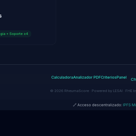
s
ogía + Soporte ≥4
Calculadora
Analizador PDF
Criterios
Panel
Ch
© 2026 RheumaScore · Powered by LESAI · FHE 
🔗 Acceso descentralizado:
IPFS Mi