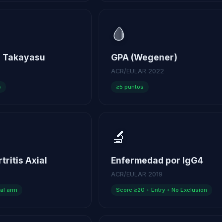
🩸
de Takayasu
GPA (Wegener)
ACR/EULAR 2022
s
≥5 puntos
🔬
tritis Axial
Enfermedad por IgG4
ACR/EULAR 2019
cal arm
Score ≥20 + Entry + No Exclusion