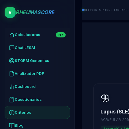
NETWORK STATUS: ENCRYPTI
RHEUMASCORE
R
Calculadoras
167
Chat LESAI
STORM Genomics
Analizador PDF
Dashboard
🦋
Cuestionarios
Lupus (SLE
Criterios
ACR/EULAR 201
Blog
Score ≥10 + AN