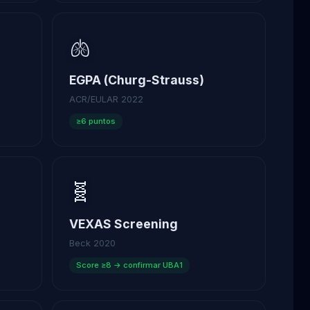
🫁
EGPA (Churg-Strauss)
ACR/EULAR 2022
≥6 puntos
🧬
VEXAS Screening
Beck 2020
Score ≥8 → confirmar UBA1