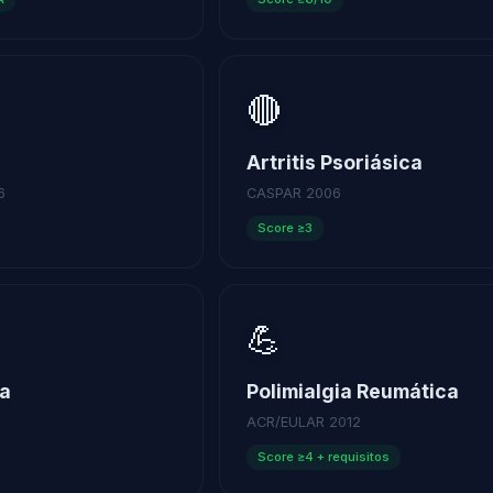
🔴
Artritis Psoriásica
6
CASPAR 2006
Score ≥3
💪
ia
Polimialgia Reumática
ACR/EULAR 2012
Score ≥4 + requisitos