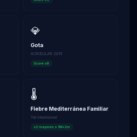
💎
Gota
ACR/EULAR 2015
Score ≥8
🌡️
Fiebre Mediterránea Familiar
Tel-Hashomer
≥2 mayores ó 1M+2m