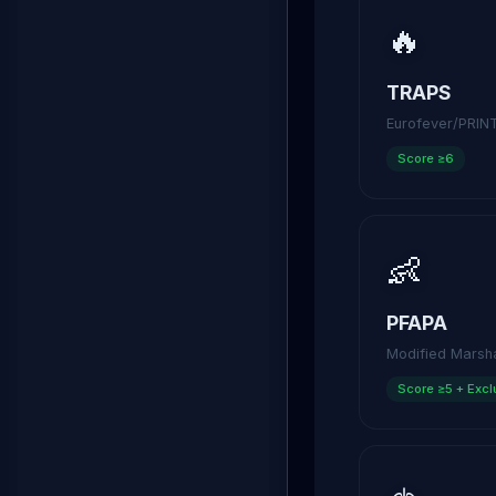
🔥
TRAPS
Eurofever/PRIN
Score ≥6
👶
PFAPA
Modified Marsha
Score ≥5 + Excl