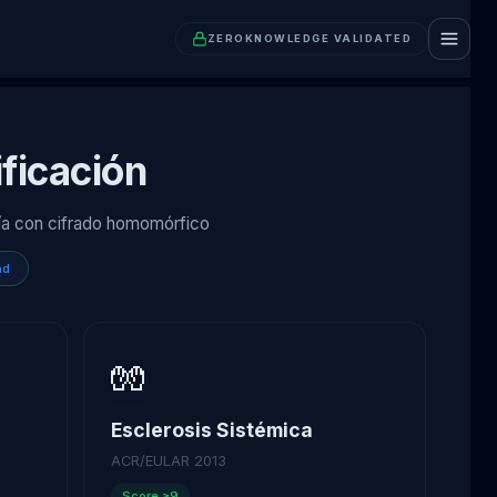
ZEROKNOWLEDGE VALIDATED
ificación
ogía con cifrado homomórfico
nd
🧤
Esclerosis Sistémica
ACR/EULAR 2013
Score ≥9