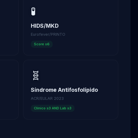
🧪
HIDS/MKD
Eurofever/PRINTO
Score ≥6
🧬
Síndrome Antifosfolípido
ACR/EULAR 2023
Clínico ≥3 AND Lab ≥3