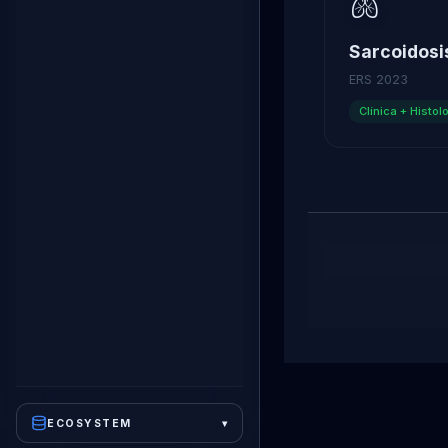
🫁
Sarcoidosi
ERS 2023
Clínica + Histol
ECOSYSTEM
▾