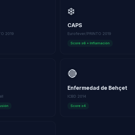
❄️
CAPS
TO 2019
Eurofever/PRINTO 2019
Score ≥6 + Inflamación
🔴
Enfermedad de Behçet
ll
ICBD 2014
usión
Score ≥4