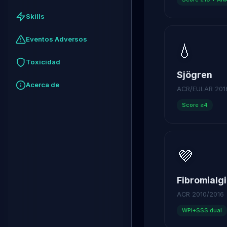
Skills
Eventos Adversos
💧
Toxicidad
Sjögren
Acerca de
ACR/EULAR 201
Score ≥4
💜
Fibromialg
ACR 2010/2016
WPI+SSS dual