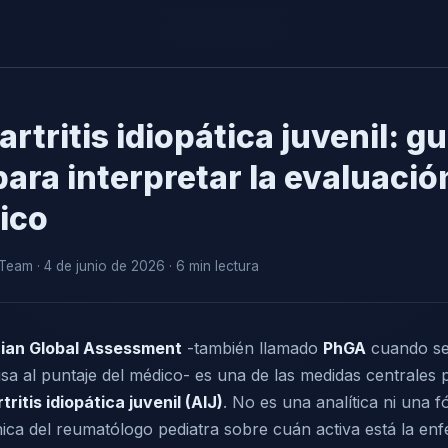
rtritis idiopática juvenil: gu
para interpretar la evaluació
ico
am · 4 de junio de 2026 · 6 min lectura
ian Global Assessment
-también llamado
PhGA
cuando se 
a al puntaje del médico- es una de las medidas centrales p
rtritis idiopática juvenil (AIJ)
. No es una analítica ni una 
línica del reumatólogo pediatra sobre cuán activa está la e