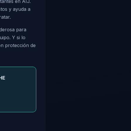
tantes en AIJ.
stos y ayuda a
ratar.
oderosa para
ipo. Y si lo
on protección de
FHE