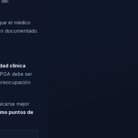
 del
que el médico
bien documentado.
dad clínica
l PGA debe ser
 preocupación
nicarse mejor
omo puntos de