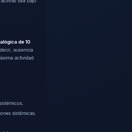
activas sea bajo
alógica de 10
 decir, ausencia
máxima actividad
sistémicos.
iones sistémicas.