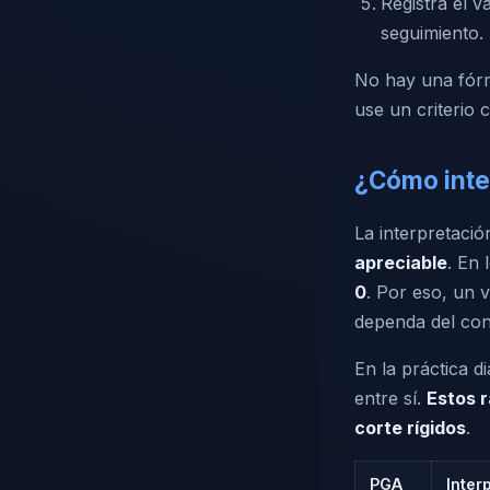
Registra el v
seguimiento.
No hay una fórm
use un criterio 
¿Cómo inter
La interpretaci
apreciable
. En 
0
. Por eso, un 
dependa del con
En la práctica 
entre sí.
Estos 
corte rígidos
.
PGA
Inter