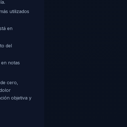
ía.
más utilizados
stá en
to del
d en notas
de cero,
 dolor
ción objetiva y