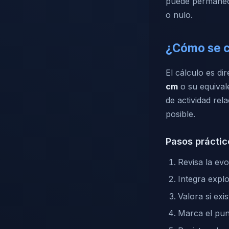
puede permanece
o nulo.
¿Cómo se c
El cálculo es d
cm
o su equival
de actividad re
posible.
Pasos práctic
Revisa la evo
Integra explo
Valora si exi
Marca el pun