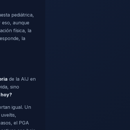
esta pediátrica,
r eso, aunque
ción física, la
responde, la
oria
de la AIJ en
ida, sino
 hoy?
rtan igual. Un
uveítis,
 casos, el PGA