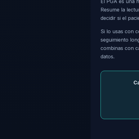
El PGA es una h
Resume la lectur
decidir si el pac
Si lo usas con 
seguimiento long
combinas con cál
datos.
Ca