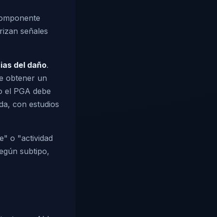
 componente
rizan señales
as del daño
.
de obtener un
so el PGA debe
uda, con estudios
e" o "actividad
según subtipo,