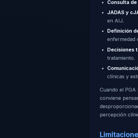
Consulta de 
JADAS y cJ
en AIJ.
Definición d
enfermedad c
Decisiones 
tratamiento.
Comunicació
clínicas y est
Cuando el PGA p
conviene pensar m
desproporcionado
percepción clíni
Limitacion