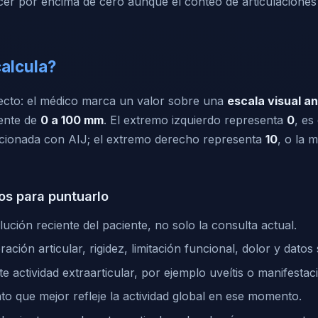
r por encima de cero aunque el conteo de articulaciones 
alcula?
irecto: el médico marca un valor sobre una
escala visual an
ente de
0 a 100 mm
. El extremo izquierdo representa
0
, es
lacionada con AIJ; el extremo derecho representa
10
, o la 
os para puntuarlo
lución reciente del paciente, no solo la consulta actual.
ración articular, rigidez, limitación funcional, dolor y datos 
ste actividad extraarticular, por ejemplo uveítis o manifestac
to que mejor refleje la actividad global en ese momento.