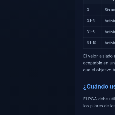
0
Sin ac
0.1-3
Activi
3.1-6
Activ
6.1-10
Activi
El valor aislado
aceptable en una
que el objetivo 
¿Cuándo us
El PGA debe util
los pilares de 