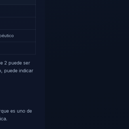
péutico
de 2 puede ser
o, puede indicar
orque es uno de
ica.