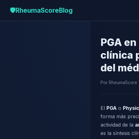
🛡️
RheumaScore
Blog
PGA en a
clínica 
del méd
Por RheumaScore Te
El
PGA
o
Physic
forma más precis
actividad de la
a
es la síntesis c