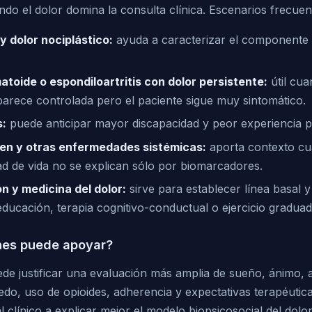
do el dolor domina la consulta clínica. Escenarios frecuen
 y dolor nociplástico:
ayuda a caracterizar el componente c
matoide o espondiloartritis con dolor persistente:
útil cua
 parece controlada pero el paciente sigue muy sintomático.
s:
puede anticipar mayor discapacidad y peor experiencia p
ren y otras enfermedades sistémicas:
aporta contexto cu
dad de vida no se explican sólo por biomarcadores.
ón y medicina del dolor:
sirve para establecer línea basal y
educación, terapia cognitivo-conductual o ejercicio graduad
nes puede apoyar?
de justificar una evaluación más amplia de sueño, ánimo, 
edo, uso de opioides, adherencia y expectativas terapéutic
l clínico a explicar mejor el modelo biopsicosocial del dolor