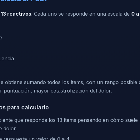
e
13 reactivos
. Cada uno se responde en una escala de
0 a
e
uencia
l se obtiene sumando todos los ítems, con un rango posible
r puntuación, mayor catastrofización del dolor.
os para calcularlo
paciente que responda los 13 ítems pensando en cómo suele
e dolor.
a respuesta un valor de 0 a 4.