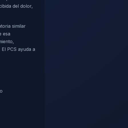
ibida del dolor,
oria similar
e esa
miento,
. El PCS ayuda a
 o