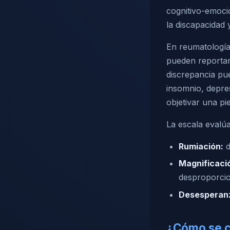
cognitivo-emocio
la discapacidad 
En reumatología
pueden reportar 
discrepancia pue
insomnio, depre
objetivar una p
La escala evalúa
Rumiación:
d
Magnificaci
desproporci
Desesperan
¿Cómo se c