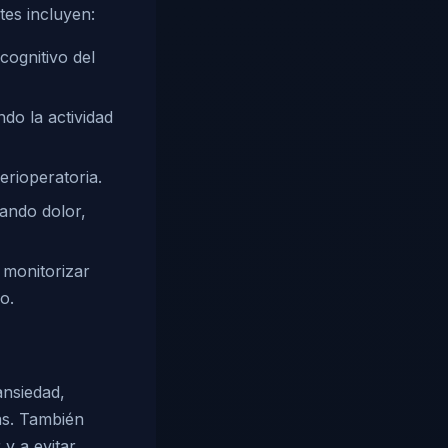
tes incluyen:
ognitivo del
ndo la actividad
erioperatoria.
ando dolor,
 monitorizar
o.
ansiedad,
as. También
 y a evitar