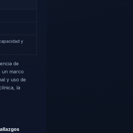
scapacidad y
sencia de
en un marco
nal y uso de
línica, la
allazgos