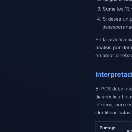
Sume los 13 v
Si desea un p
desesperanz
En la práctica di
análisis por dom
en dolor o rehabi
Interpretac
El PCS debe in
diagnóstica bina
clínicos, pero e
identificar catas
Puntaje
In