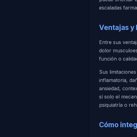
escaladas farma
Ventajas y 
Entre sus ventaj
dolor musculoes
función o calid
Sus limitacione
inflamatoria, da
ansiedad, contex
sí solo el meca
psiquiatría o re
Cómo integr