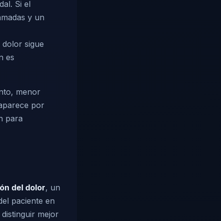
l. Si el
lamadas y un
 dolor sigue
n es
ento, menor
saparece por
n para
ón del dolor
, un
del paciente en
distinguir mejor