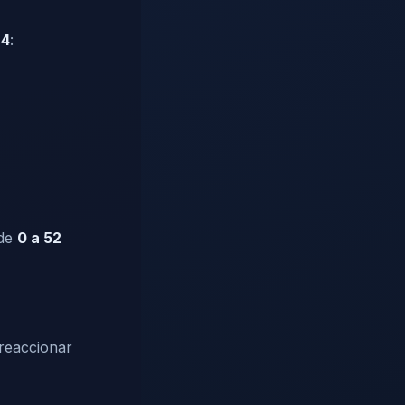
 4
:
 de
0 a 52
 reaccionar