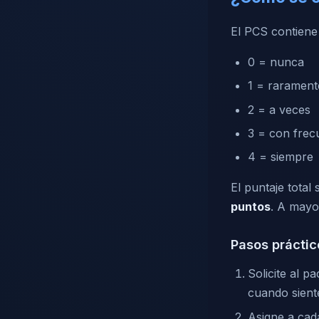
El PCS contien
0 = nunca
1 = rarament
2 = a veces
3 = con frec
4 = siempre
El puntaje tota
puntos
. A mayo
Pasos práctic
Solicite al 
cuando sient
Asigne a cad