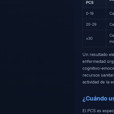
PCS
0-19
Ca
20-29
Ca
Ca
≥30
ma
Un resultado ele
enfermedad orgá
cognitivo-emocio
recursos sanitar
actividad de la 
¿Cuándo us
El PCS es espec