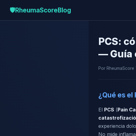
🛡️
RheumaScore
Blog
PCS: có
— Guía 
Por RheumaScore T
¿Qué es el
El
PCS
(
Pain Ca
catastrofizació
experiencia dol
No mide inflama