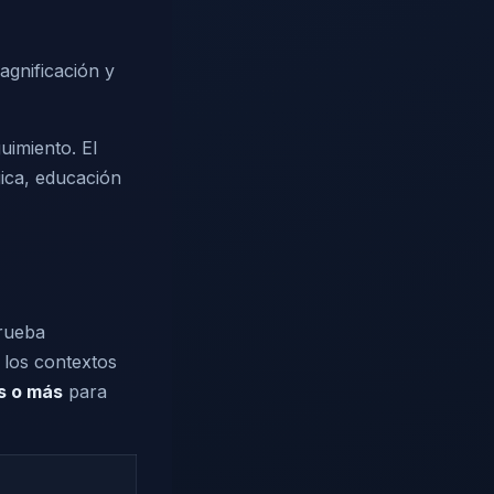
agnificación y
guimiento. El
gica, educación
rueba
 los contextos
s o más
para