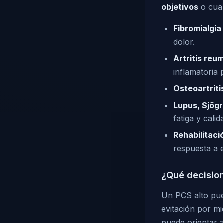
objetivos
o cuan
Fibromialgia
dolor.
Artritis reu
inflamatoria
Osteoartriti
Lupus, Sjög
fatiga y cali
Rehabilitaci
respuesta a 
¿Qué decisio
Un PCS alto pue
evitación por mi
puede orientar a