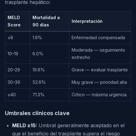
trasplante hepático:
MELD
Mortalidad a
Interpretación
Score
90 días
≤9
1.9%
Enfermedad compensada
Moderada — seguimiento
10–19
6.0%
estrecho
20–29
19.6%
Grave — evaluar trasplante
30–39
52.6%
Muy grave — prioridad alta
≥40
71.3%
Crítico — máxima urgencia
Umbrales clínicos clave
MELD ≥15:
Umbral generalmente aceptado en el
que el beneficio del trasplante supera el riesgo