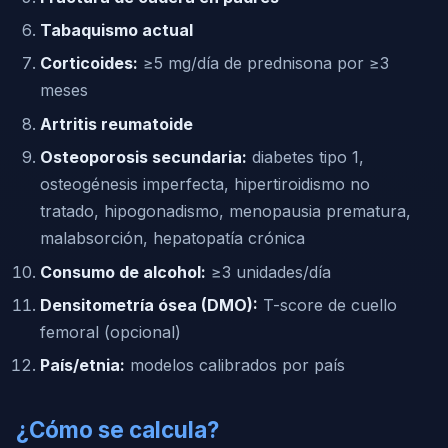
Tabaquismo actual
Corticoides:
≥5 mg/día de prednisona por ≥3
meses
Artritis reumatoide
Osteoporosis secundaria:
diabetes tipo 1,
osteogénesis imperfecta, hipertiroidismo no
tratado, hipogonadismo, menopausia prematura,
malabsorción, hepatopatía crónica
Consumo de alcohol:
≥3 unidades/día
Densitometría ósea (DMO):
T-score de cuello
femoral (opcional)
País/etnia:
modelos calibrados por país
¿Cómo se calcula?