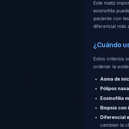
Este matiz impo
eosinofilia pue
paciente con le
diferencial más
¿Cuándo us
Estos criterios 
ordenar la evid
Asma de inic
Pólipos nasa
Eosinofilia 
Biopsia con 
Diferencial
cambian la cl