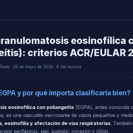
ranulomatosis eosinofílica 
eítis): criterios ACR/EULAR 
eam · 29 de mayo de 2026 · 6 min lectura
EGPA y por qué importa clasificarla bien?
is eosinofílica con poliangeítis
(EGPA), antes conocida 
s, es una vasculitis necrosante de vasos pequeños y medi
, eosinofilia y afectación de vías respiratorias
. También
vios periféricos, piel, pulmón, corazón y riñón.