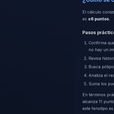
El cálculo consi
es
≥6 puntos
.
Pasos práctic
Confirma que
no hay un imi
Revisa histor
Busca pólipos
Analiza el r
Suma los pu
En términos prác
alcanza 11 punt
este fenotipo e