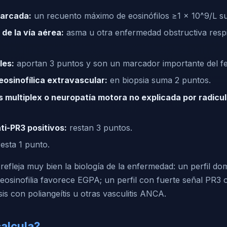
marcada:
un recuento máximo de eosinófilos ≥1 × 10^9/L s
de la vía aérea:
asma u otra enfermedad obstructiva respi
les:
aportan 3 puntos y son un marcador importante del f
eosinofílica extravascular:
en biopsia suma 2 puntos.
 multiplex o neuropatía motora no explicada por radicul
i-PR3 positivos:
restan 3 puntos.
esta 1 punto.
efleja muy bien la biología de la enfermedad: un perfil d
eosinofilia favorece EGPA; un perfil con fuerte señal PR3 
s con poliangeítis u otras vasculitis ANCA.
alcula?