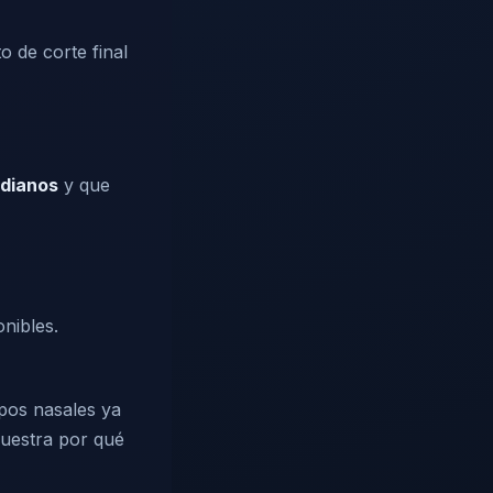
o de corte final
edianos
y que
nibles.
ipos nasales ya
muestra por qué