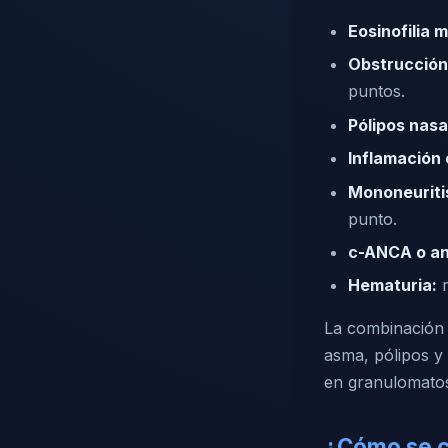
Eosinofilia 
Obstrucción 
puntos.
Pólipos nasa
Inflamación 
Mononeuritis
punto.
c-ANCA o ant
Hematuria:
r
La combinación r
asma, pólipos y 
en granulomatosi
¿Cómo se c