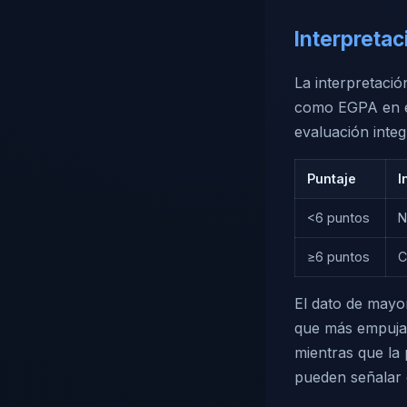
Interpretac
La interpretaci
como EGPA en el
evaluación integr
Puntaje
I
<6 puntos
N
≥6 puntos
C
El dato de mayor
que más empuja l
mientras que la 
pueden señalar o