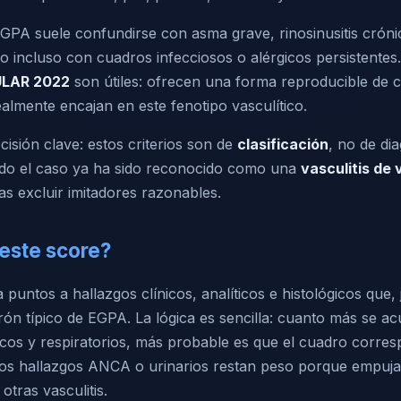
EGPA suele confundirse con asma grave, rinosinusitis crónic
 incluso con cuadros infecciosos o alérgicos persistentes.
ULAR 2022
son útiles: ofrecen una forma reproducible de cl
almente encajan en este fenotipo vasculítico.
isión clave: estos criterios son de
clasificación
, no de dia
do el caso ya ha sido reconocido como una
vasculitis de
as excluir imitadores razonables.
este score?
a puntos a hallazgos clínicos, analíticos e histológicos que, 
rón típico de EGPA. La lógica es sencilla: cuanto más se a
licos y respiratorios, más probable es que el cuadro corr
tos hallazgos ANCA o urinarios restan peso porque empujan
 otras vasculitis.