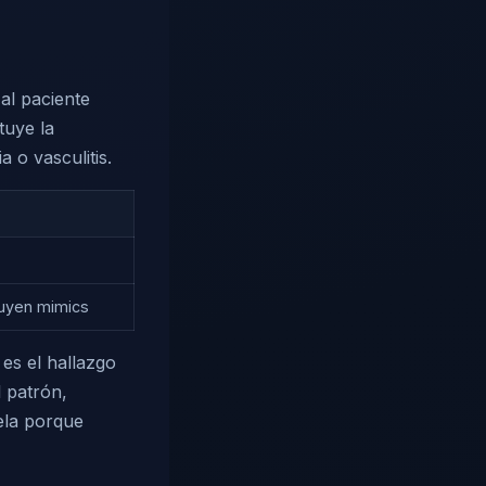
 al paciente
tuye la
a o vasculitis.
luyen mimics
, es el hallazgo
l patrón,
ela porque