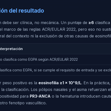
ión del resultado
ón debe ser clínica, no mecánica. Un puntaje de
≥6
clasifica
 marco de las reglas ACR/EULAR 2022, pero eso no susti
al del contexto ni la exclusión de otras causas de eosinofili
nterpretación
o clasifica como EGPA según ACR/EULAR 2022
lasifica como EGPA, si se cumple el requisito de entrada y se exc
 peso positivo es la
eosinofilia ≥1 × 10^9/L
. En la práctica
a clasificación. Los pólipos nasales y el asma refuerzan e
positividad para
PR3-ANCA
o la hematuria introducen caut
tro fenotipo vasculítico.