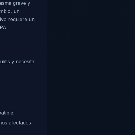
 asma grave y
ambio, un
ivo requiere un
GPA.
litis y necesita
tible.
nos afectados