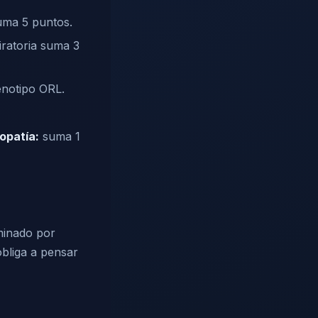
uma 5 puntos.
ratoria suma 3
enotipo ORL.
opatía:
suma 1
ominado por
obliga a pensar