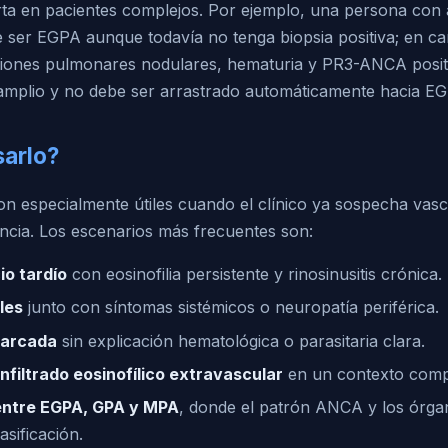
rta en pacientes complejos. Por ejemplo, una persona con
de ser EGPA aunque todavía no tenga biopsia positiva; en c
siones pulmonares nodulares, hematuria y PR3-ANCA posit
 amplio y no debe ser arrastrado automáticamente hacia E
arlo?
son especialmente útiles cuando el clínico ya sospecha vascu
encia. Los escenarios más frecuentes son:
io tardío
con eosinofilia persistente y rinosinusitis crónica.
les
junto con síntomas sistémicos o neuropatía periférica.
marcada
sin explicación hematológica o parasitaria clara.
infiltrado eosinofílico extravascular
en un contexto compa
 entre EGPA, GPA y MPA
, donde el patrón ANCA y los órga
asificación.