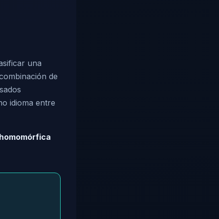
sificar una
a combinación de
Usados
mo idioma entre
 homomórfica