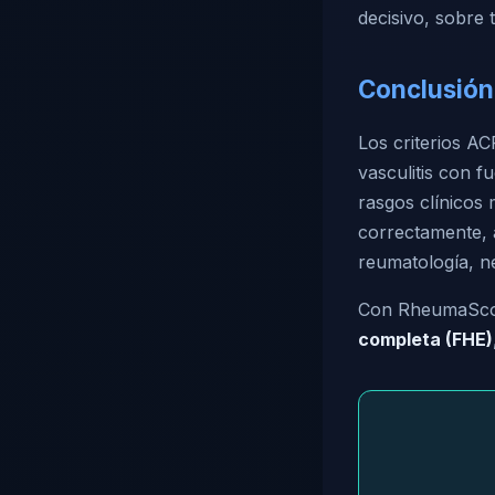
decisivo, sobre 
Conclusión
Los criterios A
vasculitis con f
rasgos clínicos
correctamente, a
reumatología, ne
Con RheumaScor
completa (FHE)