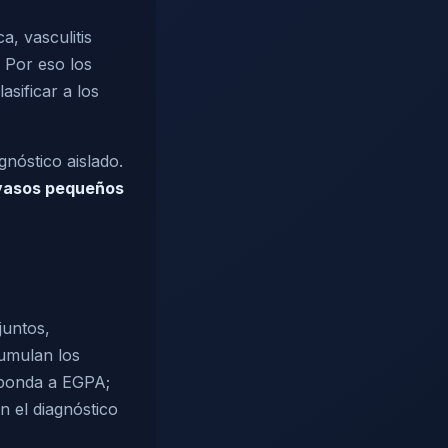
a, vasculitis
 Por eso los
asificar a los
gnóstico aislado.
 vasos pequeños
juntos,
cumulan los
esponda a EGPA;
 el diagnóstico