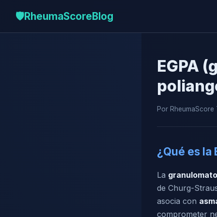
🛡️
RheumaScore
Blog
EGPA (g
poliang
Por RheumaScore T
¿Qué es la 
La
granulomatos
de Churg-Straus
asocia con
asma
comprometer ner