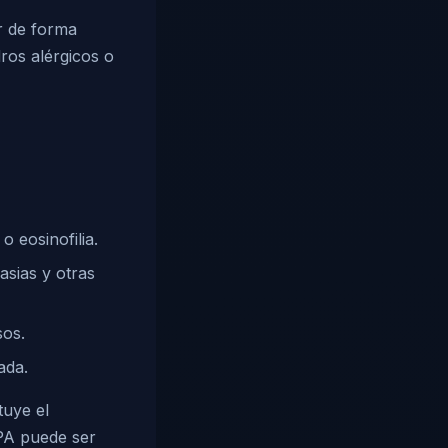
ir de forma
ros alérgicos o
 eosinofilia.
lasias y otras
sos.
ada.
tuye el
PA puede ser