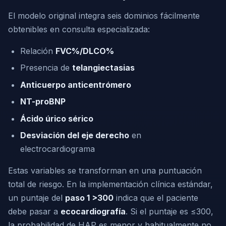
El modelo original integra seis dominios fácilmente
obtenibles en consulta especializada:
Relación
FVC%/DLCO%
Presencia de
telangiectasias
Anticuerpo anticentrómero
NT-proBNP
Ácido úrico sérico
Desviación del eje derecho
en
electrocardiograma
Estas variables se transforman en una puntuación
total de riesgo. En la implementación clínica estándar,
un puntaje del
paso 1 >300
indica que el paciente
debe pasar a
ecocardiografía
. Si el puntaje es ≤300,
la probabilidad de HAP es menor y habitualmente no