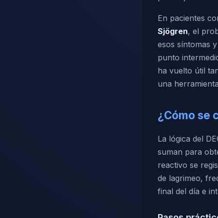
En pacientes c
Sjögren
, el pro
esos síntomas y
punto intermedio
ha vuelto útil 
una herramienta 
¿Cómo se c
La lógica del D
suman para obte
reactivo se regi
de lagrimeo, fr
final del día e i
Pasos práctic