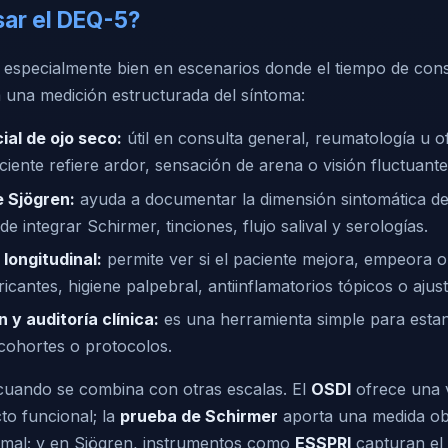
ar el DEQ-5?
 especialmente bien en escenarios donde el tiempo de consu
a una medición estructurada del síntoma:
ial de ojo seco:
útil en consulta general, reumatología u o
iente refiere ardor, sensación de arena o visión fluctuante
 Sjögren:
ayuda a documentar la dimensión sintomática de
de integrar Schirmer, tinciones, flujo salival y serologías.
longitudinal:
permite ver si el paciente mejora, empeora
bricantes, higiene palpebral, antiinflamatorios tópicos o ajus
 y auditoría clínica:
es una herramienta simple para estan
cohortes o protocolos.
 cuando se combina con otras escalas. El
OSDI
ofrece una 
to funcional; la
prueba de Schirmer
aporta una medida obj
imal; y en Sjögren, instrumentos como
ESSPRI
capturan el 