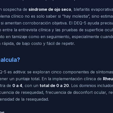
on sospecha de
síndrome de ojo seco
, blefaritis evaporati
blema clínico no es solo saber si “hay molestia”, sino esti
 si ameritan corroboración objetiva. El DEQ-5 ayuda preci
 entre la entrevista clínica y las pruebas de superficie ocu
tanto en tamizaje como en seguimiento, especialmente cuand
rápida, de bajo costo y fácil de repetir.
alcula?
EQ-5 es aditiva: se exploran cinco componentes de síntomas
ner un puntaje total. En la implementación clínica de
Rhe
stra de
0 a 4
, con un
total de 0 a 20
. Los dominios incluid
ecuencia de resequedad, frecuencia de disconfort ocular, r
ntensidad de la resequedad.
os