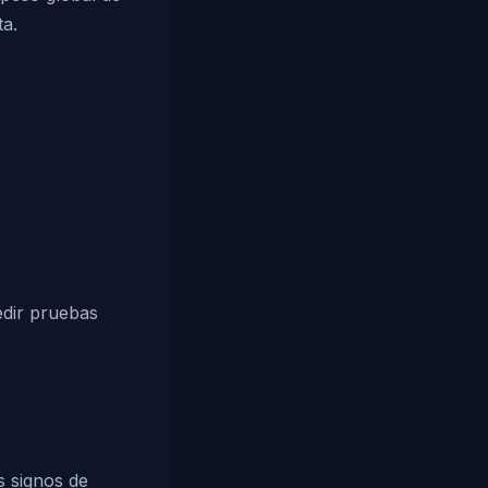
ta.
edir pruebas
s signos de