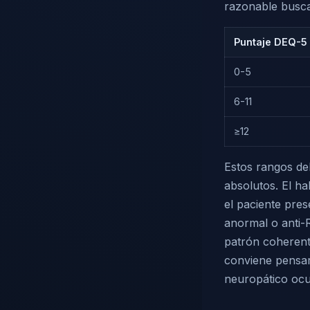
razonable buscar
Puntaje DEQ-5
0-5
6-11
≥12
Estos rangos d
absolutos. El ha
el paciente pres
anormal o anti-
patrón coherente
conviene pensar 
neuropático ocul