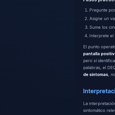
Pregunte por
Asigne un val
Sume los cinc
Interprete el
El punto operat
pantalla positi
pero sí identifi
palabras, el D
de síntomas
, n
Interpretac
La interpretació
sintomático rele