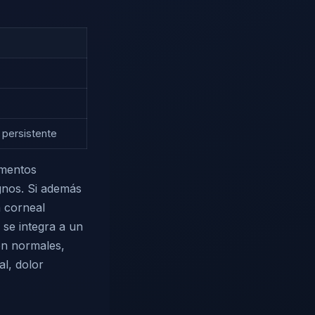
 persistente
imentos
gnos. Si además
n corneal
 se integra a un
on normales,
al, dolor