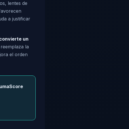
os, lentes de
 favorecen
a a justificar
convierte un
 reemplaza la
jora el orden
heumaScore