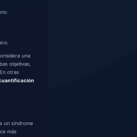
rio.
ico.
 considera una
bas objetivas,
 En otras
cuantificación
de un síndrome
ace más