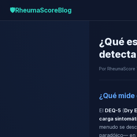
🛡️
RheumaScore
Blog
¿Qué es
detecta
Por RheumaScore T
¿Qué mide 
El
DEQ-5
(
Dry 
carga sintomáti
menudo se descr
paradójico— en 