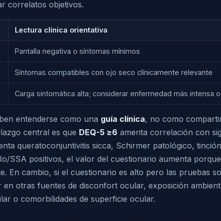
 correlatos objetivos.
Lectura clínica orientativa
Pantalla negativa o síntomas mínimos
Síntomas compatibles con ojo seco clínicamente relevante
Carga sintomática alta; considerar enfermedad más intensa o
eben entenderse como una
guía clínica
, no como compart
llazgo central es que
DEQ-5 ≥6
amerita correlación con si
enta queratoconjuntivitis sicca, Schirmer patológico, tinció
Ro/SSA positivos, el valor del cuestionario aumenta porque
. En cambio, si el cuestionario es alto pero las pruebas s
en otras fuentes de disconfort ocular, exposición ambient
ar o comorbilidades de superficie ocular.