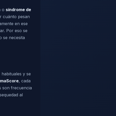
va o
síndrome de
mar cuánto pesan
samente en ese
lar. Por eso se
o se necesita
 habituales y se
umaScore
, cada
os son frecuencia
esequedad al