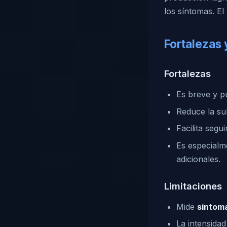
los síntomas. E
Fortalezas 
Fortalezas
Es breve y p
Reduce la sub
Facilita segu
Es especialm
adicionales.
Limitaciones
Mide
síntom
La intensidad