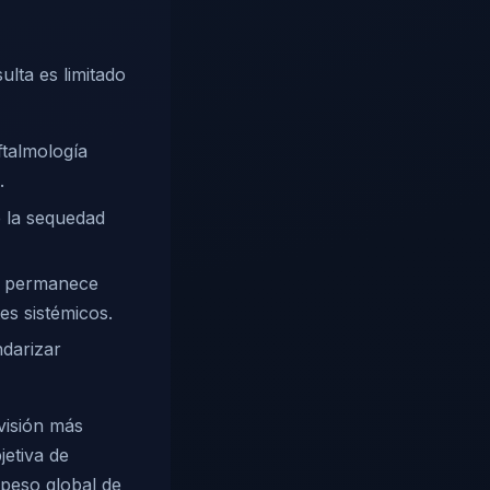
lta es limitado
ftalmología
.
 la sequedad
 o permanece
tes sistémicos.
darizar
visión más
etiva de
peso global de