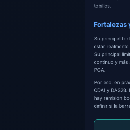
tobillos.
Fortalezas 
Su principal for
estar realmente 
Su principal lim
continuo y más 
PGA.
Por eso, en prá
CDAI y DAS28. El
hay remisión boo
definir si la bar