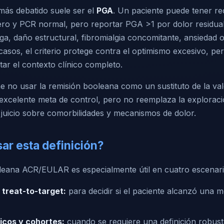
ás debatido suele ser el
PGA
. Un paciente puede tener r
cero y PCR normal, pero reportar PGA >1 por dolor residua
tiga, daño estructural, fibromialgia concomitante, ansiedad 
asos, el criterio protege contra el optimismo excesivo, pe
etar el contexto clínico completo.
 no usar la remisión booleana como un sustituto de la val
 excelente meta de control, pero no reemplaza la exploració
l juicio sobre comorbilidades y mecanismos de dolor.
ar esta definición?
leana ACR/EULAR es especialmente útil en cuatro escenari
treat-to-target:
para decidir si el paciente alcanzó una me
icos y cohortes:
cuando se requiere una definición robust