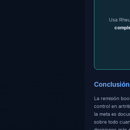
Usa Rheum
comple
Conclusión
La remisión boo
control en artri
la meta es docu
sobre todo cuan
decisiones más 