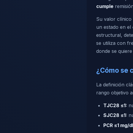
cumple
remisión
Su valor clínico
un estado en el 
estructural, det
se utiliza con f
donde se quiere
¿Cómo se c
La definición c
rango objetivo 
TJC28 ≤1:
nú
SJC28 ≤1:
nú
PCR ≤1 mg/d