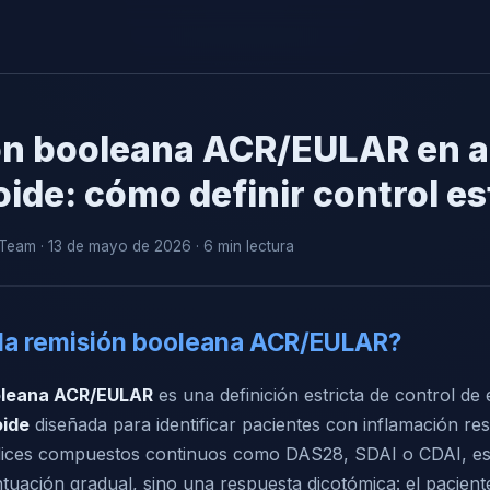
n booleana ACR/EULAR en ar
ide: cómo definir control es
eam · 13 de mayo de 2026 · 6 min lectura
la remisión booleana ACR/EULAR?
oleana ACR/EULAR
es una definición estricta de control d
oide
diseñada para identificar pacientes con inflamación re
ndices compuestos continuos como DAS28, SDAI o CDAI, est
tuación gradual, sino una respuesta dicotómica: el pacien