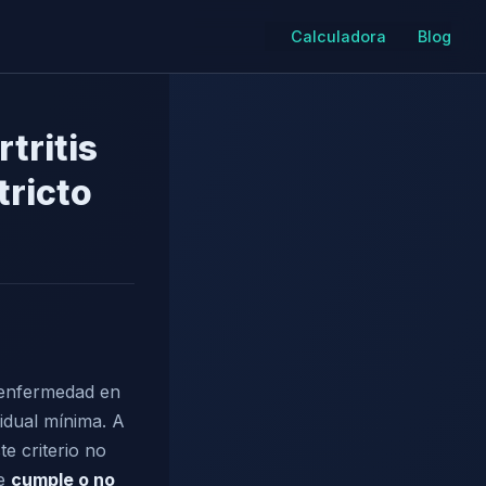
Calculadora
Blog
tritis
tricto
e enfermedad en
sidual mínima. A
e criterio no
te
cumple o no