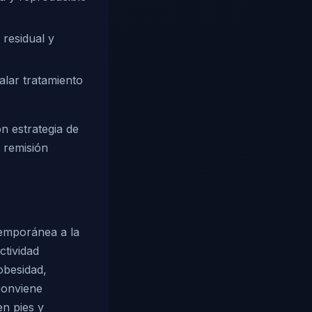
 residual y
lar tratamiento
n estrategia de
y remisión
temporánea a la
ctividad
 obesidad,
conviene
en pies y