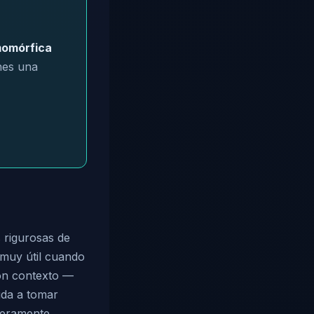
momórfica
enes una
 rigurosas de
y muy útil cuando
con contexto —
uda a tomar
deramente