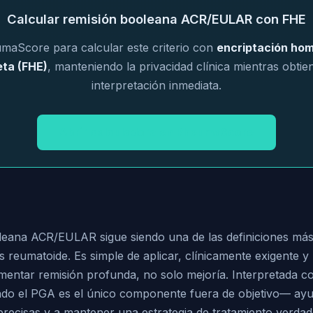
Calcular remisión booleana ACR/EULAR con FHE
aScore para calcular este criterio con
encriptación ho
ta (FHE)
, manteniendo la privacidad clínica mientras obti
interpretación inmediata.
Abrir calculadora en RheumaScore
leana ACR/EULAR sigue siendo una de las definiciones más
tis reumatoide. Es simple de aplicar, clínicamente exigente 
mentar remisión profunda, no solo mejoría. Interpretada 
do el PGA es el único componente fuera de objetivo— ay
precisas y a mantener una estrategia de tratamiento verda