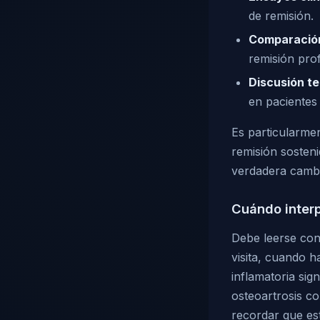
de remisión.
Comparación
remisión pro
Discusión te
en pacientes 
Es particularmen
remisión sosteni
verdadera cambia
Cuándo interp
Debe leerse con
visita, cuando h
inflamatoria sign
osteoartrosis c
recordar que est