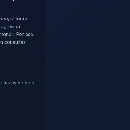
-target
: lograr
progresión
a menor. Por eso
en consultas
entes estén en el