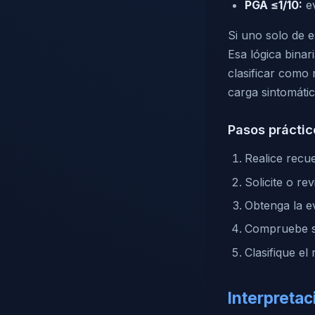
PGA ≤1/10:
ev
Si uno solo de 
Esa lógica binar
clasificar como 
carga sintomátic
Pasos práctic
Realice recue
Solicite o re
Obtenga la ev
Compruebe si
Clasifique e
Interpretac