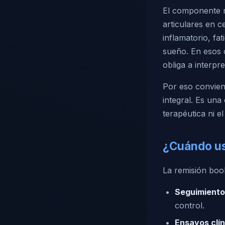
El componente m
articulares en 
inflamatorio, fa
sueño. En esos c
obliga a interpr
Por eso conviene
integral. Es una
terapéutica ni e
¿Cuándo us
La remisión boo
Seguimiento 
control.
Ensayos clín