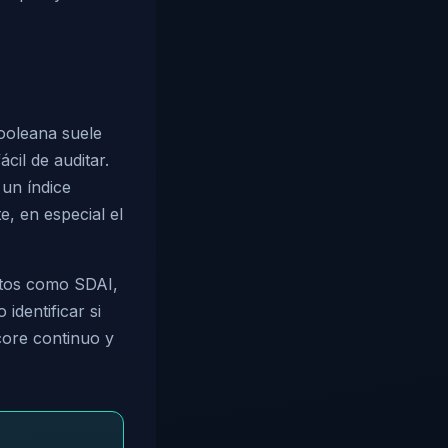
ooleana suele
cil de auditar.
 un índice
, en especial el
ntos como SDAI,
identificar si
core continuo y