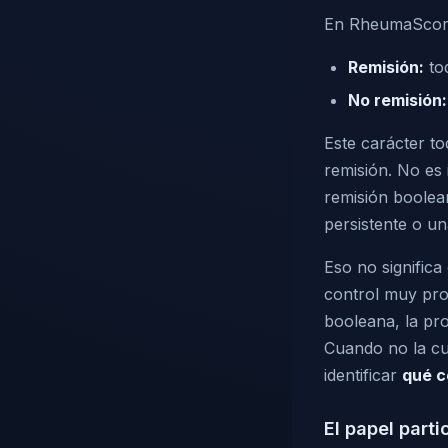
En RheumaScore,
Remisión:
to
No remisión:
Este carácter t
remisión. No es
remisión boolea
persistente o un
Eso no significa
control muy pro
booleana, la pr
Cuando no la cu
identificar
qué c
El papel parti