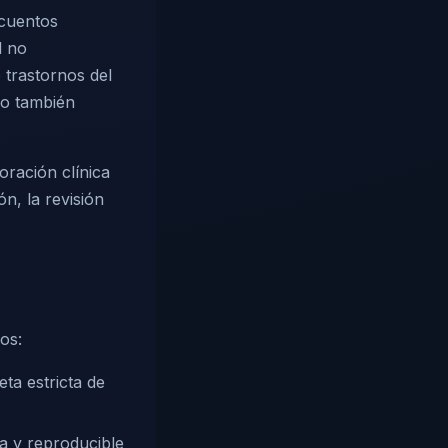
ecuentos
l no
o trastornos del
ro también
oración clínica
n, la revisión
os:
ta estricta de
a y reproducible