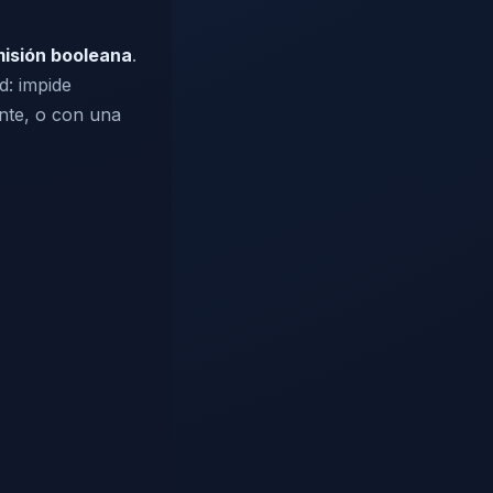
misión booleana
.
d: impide
ente, o con una