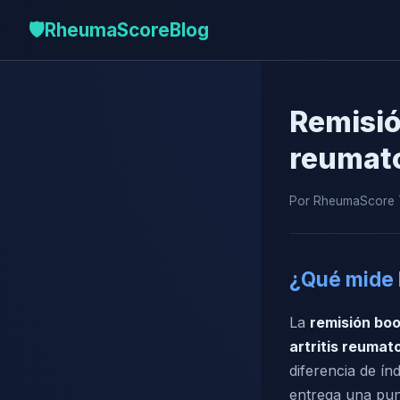
🛡️
RheumaScore
Blog
Remisió
reumato
Por RheumaScore T
¿Qué mide 
La
remisión bo
artritis reumat
diferencia de í
entrega una pun