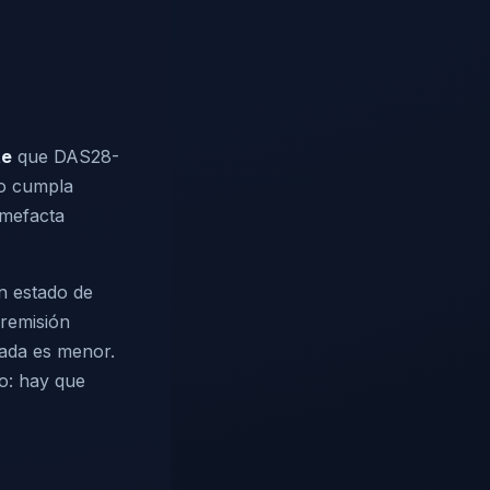
te
que DAS28-
no cumpla
umefacta
un estado de
remisión
tada es menor.
o: hay que